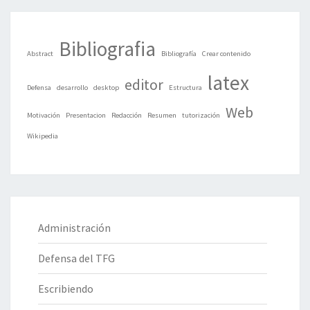
Bibliografia
Abstract
Bibliografía
Crear contenido
latex
editor
Defensa
desarrollo
desktop
Estructura
Web
Motivación
Presentacion
Redacción
Resumen
tutorización
Wikipedia
Administración
Defensa del TFG
Escribiendo