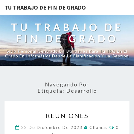
TU TRABAJO DE FIN DE GRADO
TU TRABAJO DE
FIN DE GRADO
Sitio Personal Centrado En Utilidades Para Tu TFG En El
Grado En Informática Desde La Planificación Y La Gestión
Navegando Por
Etiqueta:
Desarrollo
REUNIONES
REUNIONES
Comenta
22 De Diciembre De 2023
Cllamas
0