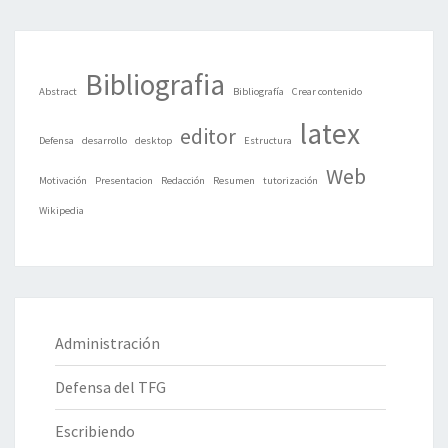
Bibliografia
Abstract
Bibliografía
Crear contenido
latex
editor
Defensa
desarrollo
desktop
Estructura
Web
Motivación
Presentacion
Redacción
Resumen
tutorización
Wikipedia
Administración
Defensa del TFG
Escribiendo