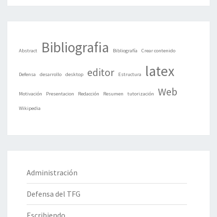
Bibliografia
Abstract
Bibliografía
Crear contenido
latex
editor
Defensa
desarrollo
desktop
Estructura
Web
Motivación
Presentacion
Redacción
Resumen
tutorización
Wikipedia
Administración
Defensa del TFG
Escribiendo