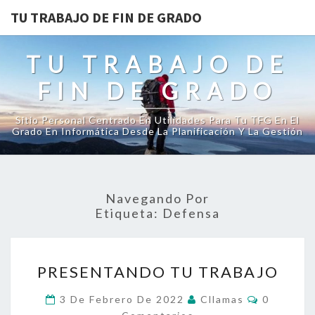
TU TRABAJO DE FIN DE GRADO
TU TRABAJO DE
FIN DE GRADO
Sitio Personal Centrado En Utilidades Para Tu TFG En El
Grado En Informática Desde La Planificación Y La Gestión
Navegando Por
Etiqueta:
Defensa
PRESENTANDO
PRESENTANDO TU TRABAJO
TU
TRABAJO
Comentar
3 De Febrero De 2022
Cllamas
0